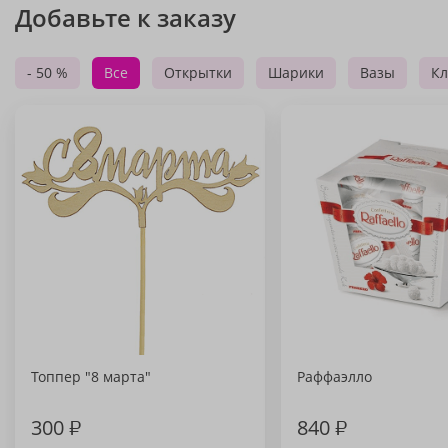
Добавьте к заказу
- 50 %
Все
Открытки
Шарики
Вазы
Кл
Топпер "8 марта"
Раффаэлло
300
₽
840
₽