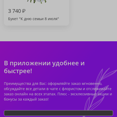
3 740
₽
Букет "К дню семьи 8 июля"
В приложении удобнее и
быстрее!
Преимущества для Вас: оформляйте заказ мгновенно,
обсуждайте все детали в чате с флористом и отслеживайте
заказ онлайн на всех этапах. Плюс - эксклюзивные акции и
бонусы за каждый заказ!