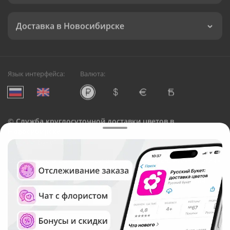
Доставка в Новосибирске
Язык интерфейса:
Валюта:
©
Служба круглосуточной доставки цветов в
Новосибирске
Русский Букет, 2026
Общество с ограниченной ответственностью «Технология»
ОГРН: 1195476081745, ИНН: 5410081997
Юридический адрес: г. Новосибирск, ул. Ипподромская,
д.42, оф. 3
Рейтинг Русского букета в г. Новосибирск