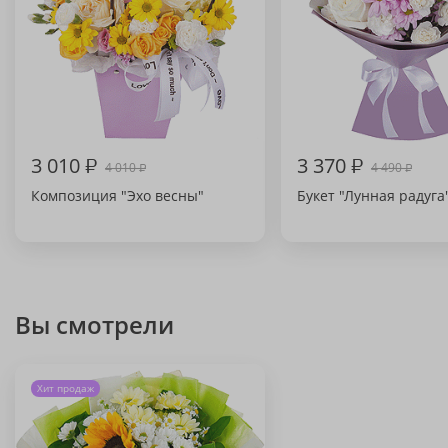
3 010
₽
3 370
₽
4 010
4 490
₽
₽
Композиция "Эхо весны"
Букет "Лунная радуга
Вы смотрели
Хит продаж