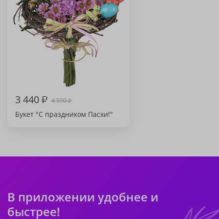
3 440
₽
4 590
₽
Букет "С праздником Пасхи!"
В приложении удобнее и
быстрее!