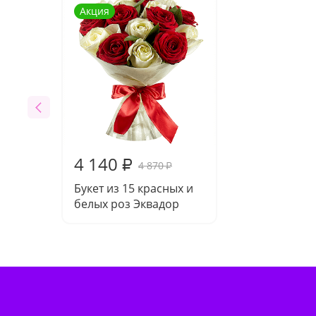
Акция
4 140
₽
4 870
₽
Букет из 15 красных и
белых роз Эквадор