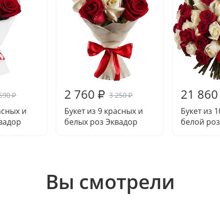
2 760
21 860
₽
690
3 250
₽
₽
асных и
Букет из 9 красных и
Букет из 
вадор
белых роз Эквадор
белой ро
Вы смотрели