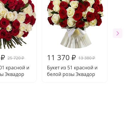
11 370
₽
₽
25 720
13 380
₽
₽
101 красной и
Букет из 51 красной и
зы Эквадор
белой розы Эквадор