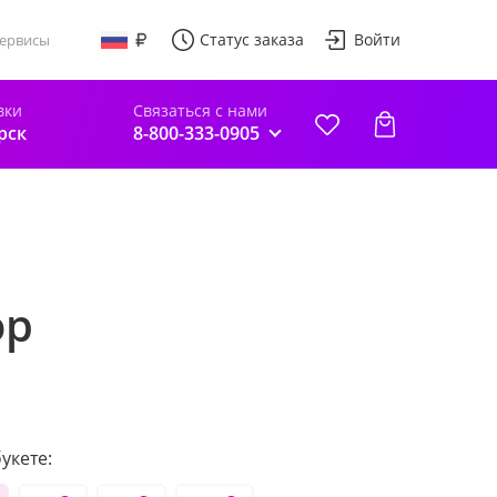
Статус заказа
Войти
ервисы
вки
Связаться с нами
рск
8-800-333-0905
ор
укете: