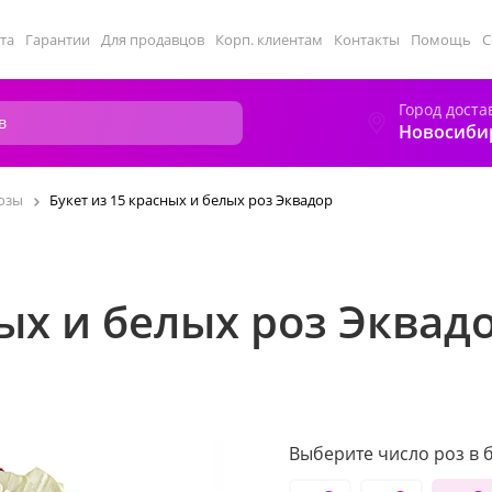
та
Гарантии
Для продавцов
Корп. клиентам
Контакты
Помощь
С
Город доста
Новосиби
озы
Букет из 15 красных и белых роз Эквадор
ных и белых роз Эквад
Выберите число роз в б