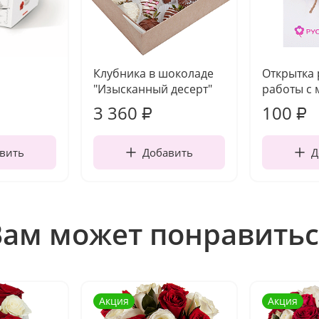
Клубника в шоколаде
Открытка
"Изысканный десерт"
работы с 
3 360
100
₽
₽
вить
Добавить
Д
Вам может понравитьс
Акция
Акция