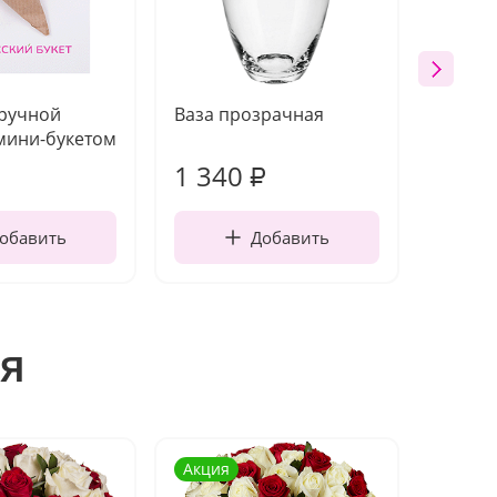
 ручной
Ваза прозрачная
Топпе
мини-букетом
1 340
170
₽
обавить
Добавить
я
Акция