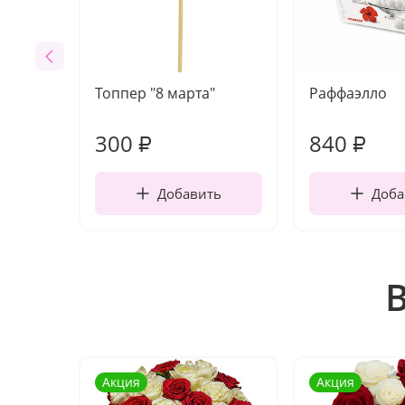
Топпер "8 марта"
Раффаэлло
300
840
₽
₽
Добавить
Доба
Акция
Акция