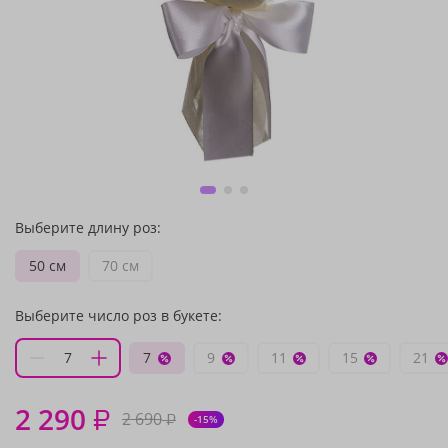
Выберите длину роз:
50 см
70 см
Выберите число роз в букете:
7
9
11
15
21
2 290
₽
2 690
₽
-15%