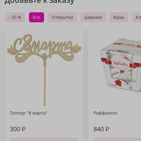
- 50 %
Все
Открытки
Шарики
Вазы
Кл
Топпер "8 марта"
Раффаэлло
300
₽
840
₽