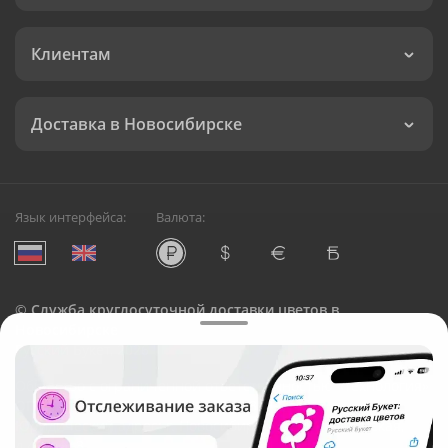
Клиентам
Доставка в Новосибирске
Язык интерфейса:
Валюта:
©
Служба круглосуточной доставки цветов в
Новосибирске
Русский Букет, 2026
Общество с ограниченной ответственностью «Технология»
ОГРН: 1195476081745, ИНН: 5410081997
Юридический адрес: г. Новосибирск, ул. Ипподромская,
д.42, оф. 3