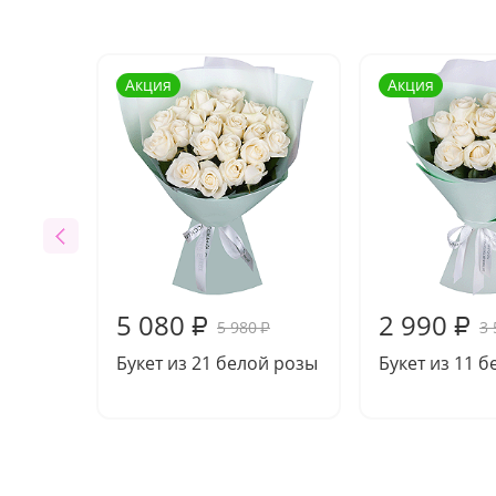
Акция
Акция
5 080
2 990
₽
₽
5 980
3 
₽
Букет из 21 белой розы
Букет из 11 б