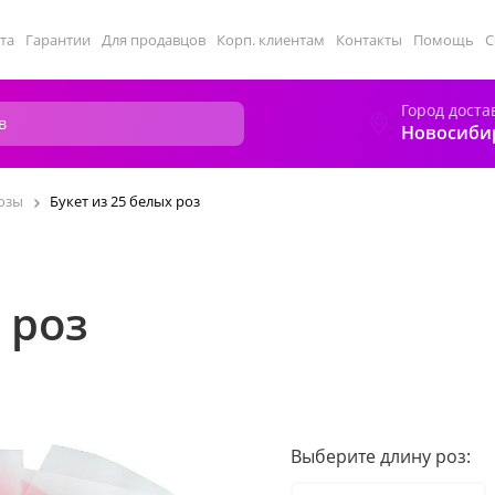
та
Гарантии
Для продавцов
Корп. клиентам
Контакты
Помощь
С
Город доста
Новосиби
озы
Букет из 25 белых роз
 роз
Выберите длину роз: