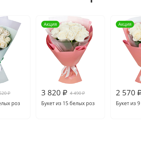
Акция
Акция
3 820
2 570
₽
520
4 490
₽
₽
елых роз
Букет из 15 белых роз
Букет из 