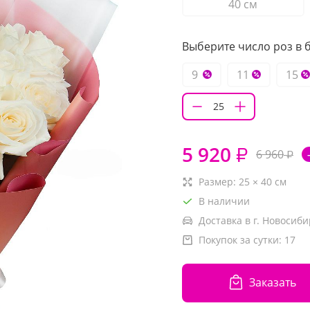
40 см
Выберите число роз в б
9
11
15
5 920
₽
6 960
₽
Размер:
25
×
40
см
В наличии
Доставка в г. Новосиби
Покупок за сутки:
17
Заказать