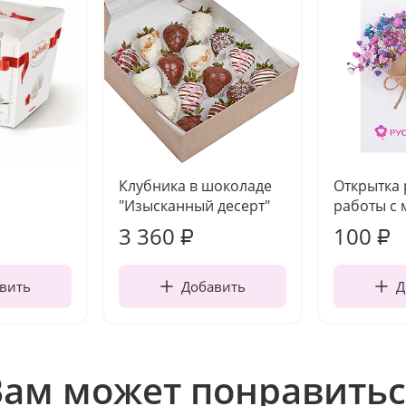
Клубника в шоколаде
Открытка
"Изысканный десерт"
работы с 
3 360
100
₽
₽
вить
Добавить
Д
Вам может понравитьс