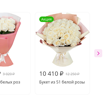
Акция
Акция
10 410
19 9
₽
₽
3 020
12 250
₽
₽
9 белых роз
Букет из 51 белой розы
Букет 
розы