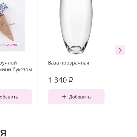
 ручной
Ваза прозрачная
Топпе
мини-букетом
1 340
170
₽
обавить
Добавить
я