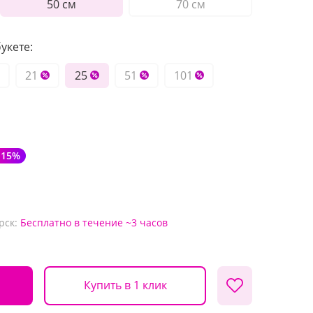
50 см
70 см
укете:
21
25
51
101
-15%
рск:
Бесплатно
в течение ~3 часов
Купить в 1 клик