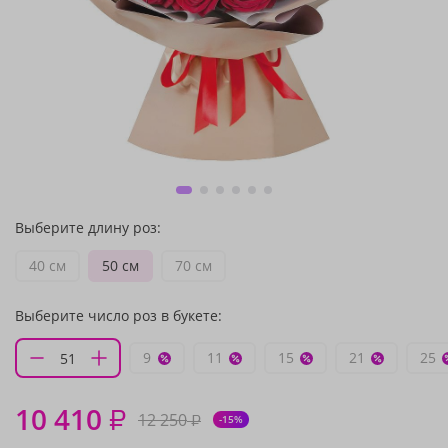
Выберите длину роз:
40 см
50 см
70 см
Выберите число роз в букете:
9
11
15
21
25
10 410
₽
12 250
₽
-15%