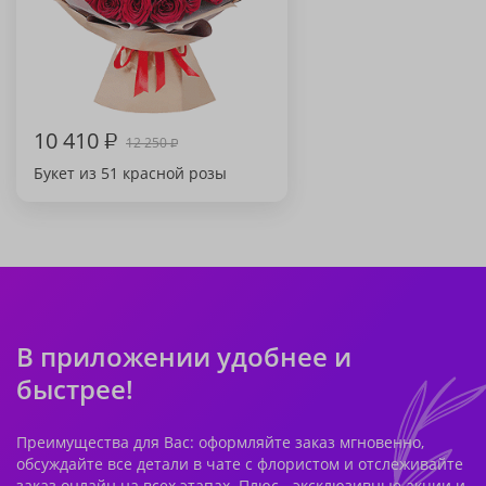
10 410
₽
12 250
₽
Букет из 51 красной розы
В приложении удобнее и
быстрее!
Преимущества для Вас: оформляйте заказ мгновенно,
обсуждайте все детали в чате с флористом и отслеживайте
заказ онлайн на всех этапах. Плюс - эксклюзивные акции и