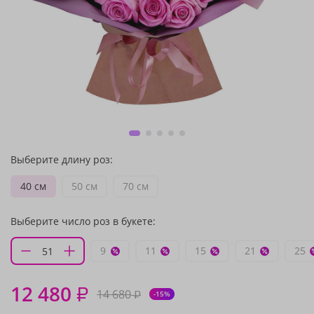
Выберите длину роз:
40 см
50 см
70 см
Выберите число роз в букете:
9
11
15
21
25
12 480
₽
14 680
₽
-15%