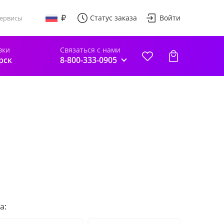
Статус заказа
Войти
ервисы
вки
Связаться с нами
рск
8-800-333-0905
а: