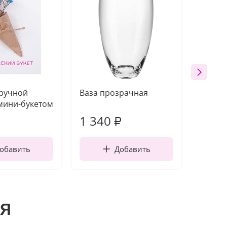
 ручной
Ваза прозрачная
Топпе
мини-букетом
1 340
170
₽
обавить
Добавить
я