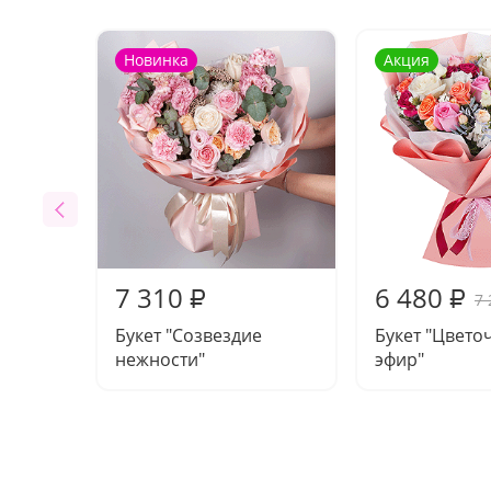
Новинка
Акция
7 310
6 480
₽
₽
7 
Букет "Созвездие
Букет "Цвето
нежности"
эфир"