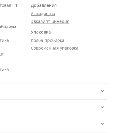
овая - 1
Добавления
Аспидистра
Эвкалипт цинерия
бидиум -
Упаковка
тика
Колба-пробирка
Современная упаковка
шт.
тика