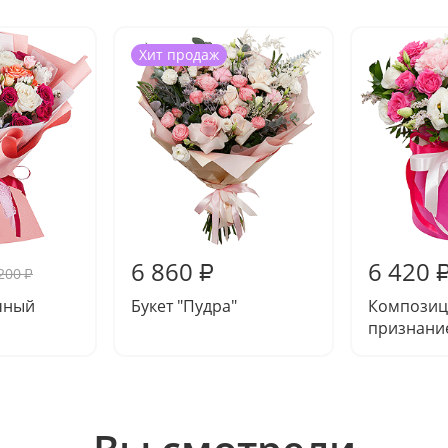
Хит продаж
6 860
6 420
₽
200
₽
чный
Букет "Пудра"
Композиц
признани