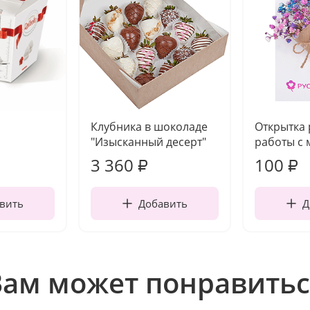
Клубника в шоколаде
Открытка
"Изысканный десерт"
работы с 
3 360
100
₽
₽
вить
Добавить
Д
Вам может понравитьс