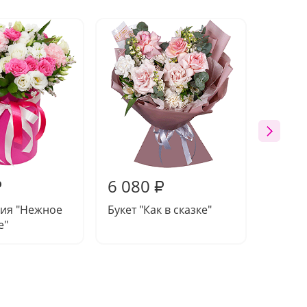
6 080
6 10
₽
₽
ия "Нежное
Букет "Как в сказке"
Компо
е"
"Фрукт