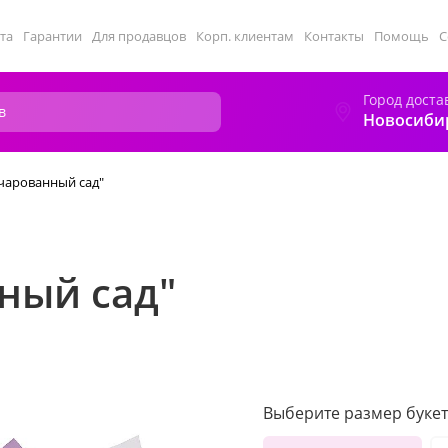
та
Гарантии
Для продавцов
Корп. клиентам
Контакты
Помощь
С
Город доста
Новосиби
ачарованный сад"
ный сад"
Выберите размер букет