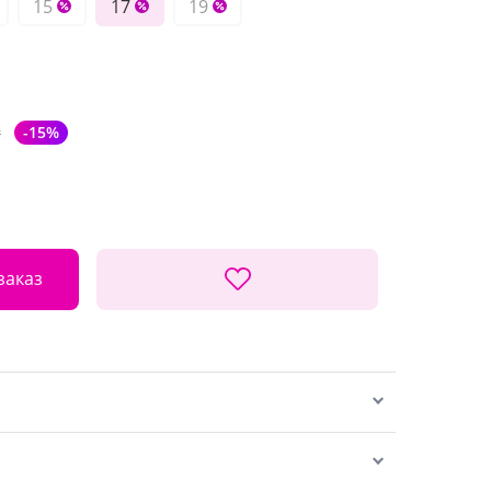
15
17
19
₽
-15%
заказ