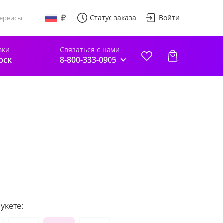
Статус заказа
Войти
ервисы
вки
Связаться с нами
рск
8-800-333-0905
укете: