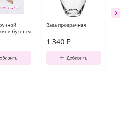
 ручной
Ваза прозрачная
Топпе
мини-букетом
1 340
170
₽
обавить
Добавить