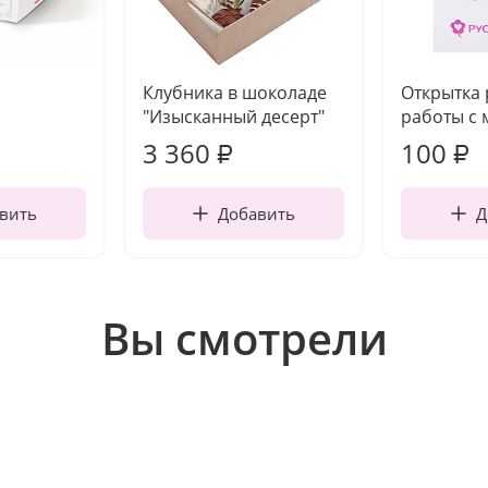
Клубника в шоколаде
Открытка
"Изысканный десерт"
работы с 
3 360
100
₽
₽
вить
Добавить
Д
Вы смотрели