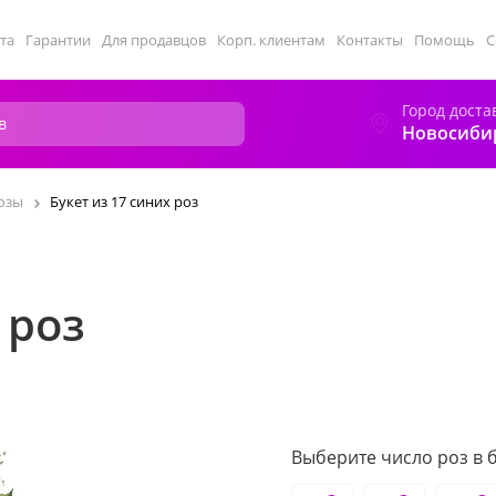
та
Гарантии
Для продавцов
Корп. клиентам
Контакты
Помощь
С
Город доста
Новосиби
озы
Букет из 17 синих роз
 роз
Выберите число роз в б