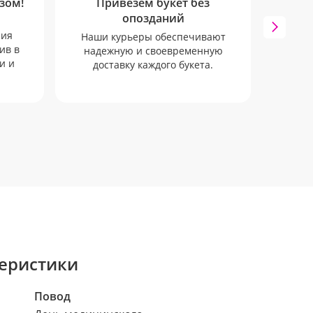
зом!
Привезем букет без
SM
опозданий
Опов
ния
пом
Наши курьеры обеспечивают
ив в
заказ.
надежную и своевременную
и и
пр
доставку каждого букета.
еристики
Повод