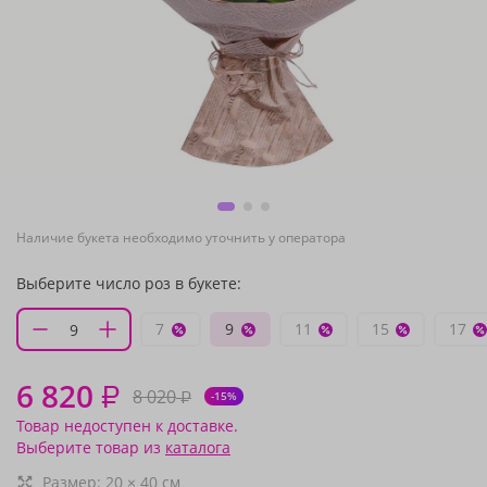
Наличие букета необходимо уточнить у оператора
Выберите число роз в букете:
7
9
11
15
17
6 820
₽
8 020
₽
-15%
Товар недоступен к доставке.
Выберите товар из
каталога
Размер:
20
×
40
см