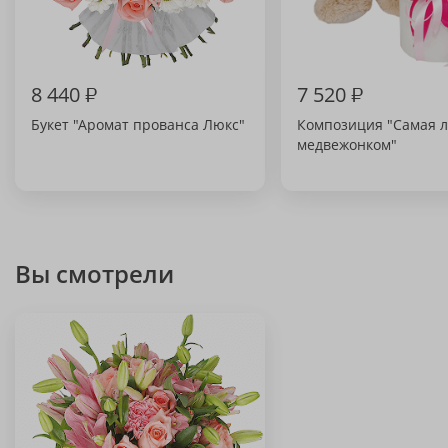
8 440
₽
7 520
₽
Букет "Аромат прованса Люкс"
Композиция "Самая 
медвежонком"
Вы смотрели