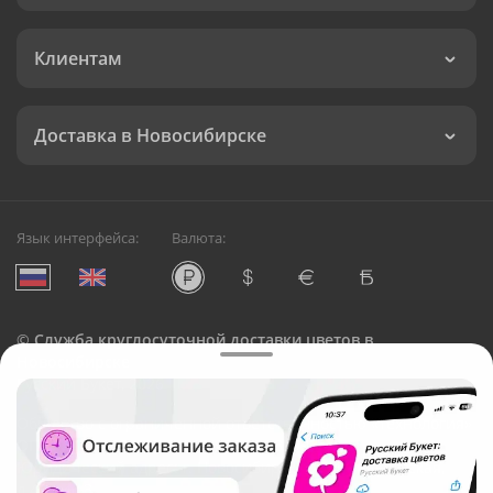
Клиентам
Доставка в Новосибирске
Язык интерфейса:
Валюта:
©
Служба круглосуточной доставки цветов в
Новосибирске
Русский Букет, 2026
Общество с ограниченной ответственностью «Технология»
ОГРН: 1195476081745, ИНН: 5410081997
Юридический адрес: г. Новосибирск, ул. Ипподромская,
д.42, оф. 3