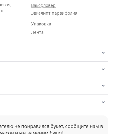
мовая,
Ваксфловер
шт.
Эвкалипт парвифолия
Упаковка
Лента
ателю не понравился букет, сообщите нам в
 часов и мы заменим букет!