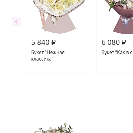
5 840
6 080
₽
₽
Букет "Нежная
Букет "Как в 
классика"