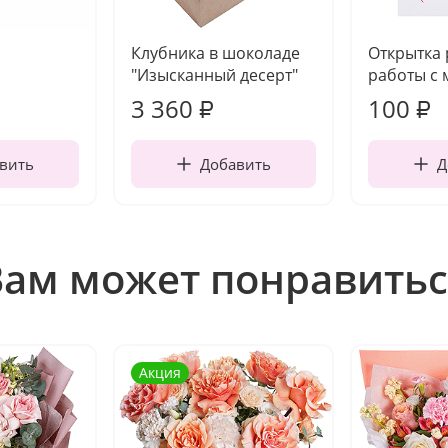
Клубника в шоколаде
Открытка
"Изысканный десерт"
работы с 
3 360
100
₽
₽
вить
Добавить
Д
Вам может понравитьс
Акция