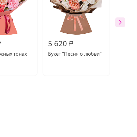
5 620
5 19
₽
₽
ежных тонах
Букет "Песня о любви"
Композ