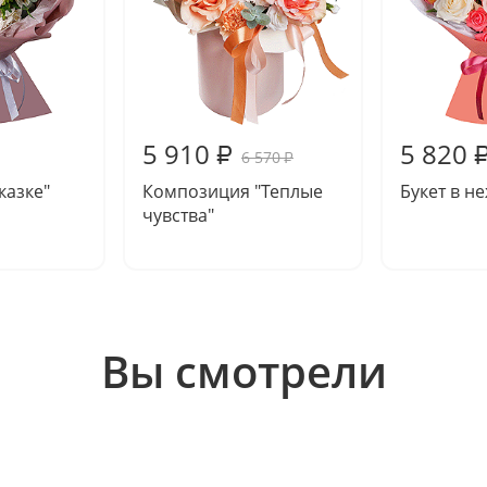
5 910
5 820
₽
6 570
₽
сказке"
Композиция "Теплые
Букет в н
чувства"
Вы смотрели