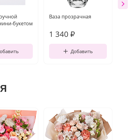
 ручной
Ваза прозрачная
Топпе
мини-букетом
1 340
170
₽
обавить
Добавить
я