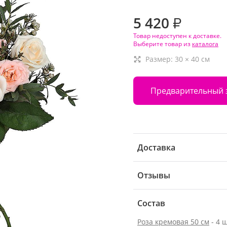
5 420
₽
Товар недоступен к доставке.
Выберите товар из
каталога
Размер:
30
×
40
см
Предварительный 
Доставка
Отзывы
Состав
Роза кремовая 50 см
- 4 ш