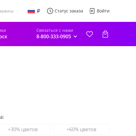
Статус заказа
Войти
ервисы
вки
Связаться с нами
рск
8-800-333-0905
а:
+30% цветов
+60% цветов