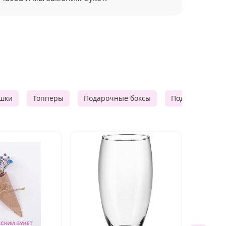
шки
Топперы
Подарочные боксы
Подарочные к