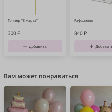
Топпер "8 марта"
Раффаэлло
300
₽
840
₽
Добавить
Добавит
Вам может понравиться