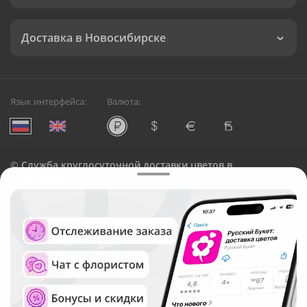
Доставка в Новосибирске
Язык интерфейса:
Валюта:
©
Служба круглосуточной доставки цветов в
Новосибирске
Русский Букет, 2026
Общество с ограниченной ответственностью «Технология»
ОГРН: 1195476081745, ИНН: 5410081997
Юридический адрес: г. Новосибирск, ул. Ипподромская,
д.42, оф. 3
Рейтинг Русского букета в г. Новосибирск