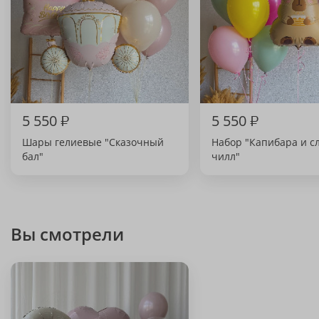
5 550
₽
5 550
₽
Шары гелиевые "Сказочный
Набор "Капибара и с
бал"
чилл"
Вы смотрели