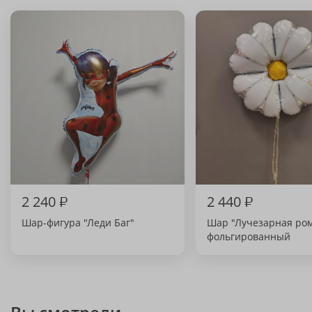
2 240
₽
2 440
₽
Шар-фигура "Леди Баг"
Шар "Лучезарная ро
фольгированный