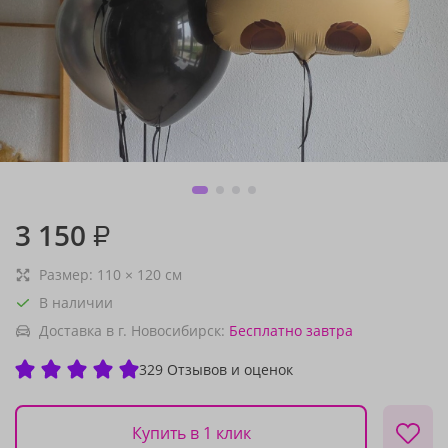
3 150
₽
Размер:
110
×
120
см
В наличии
Доставка в г. Новосибирск:
Бесплатно
завтра
329 Отзывов и оценок
Купить в 1 клик