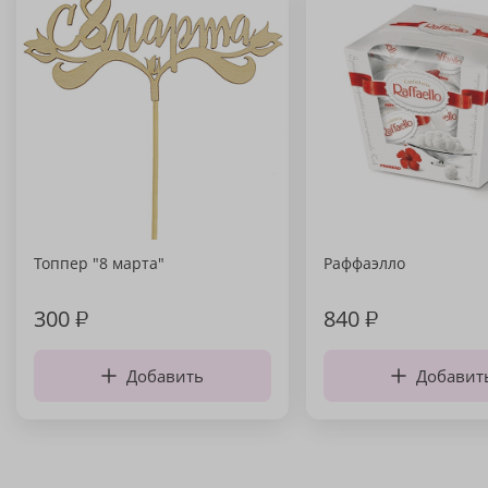
Топпер "8 марта"
Раффаэлло
300
₽
840
₽
Добавить
Добавит