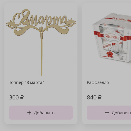
Топпер "8 марта"
Раффаэлло
300
₽
840
₽
Добавить
Добавит