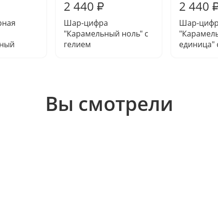
2 440
2 440
₽
рная
Шар-цифра
Шар-циф
"Карамельный ноль" с
"Карамел
нный
гелием
единица" 
Вы смотрели