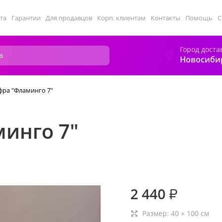
та
Гарантии
Для продавцов
Корп. клиентам
Контакты
Помощь
С
Город доста
Новосиби
ра "Фламинго 7"
инго 7"
2 440
₽
Размер:
40
×
100
см