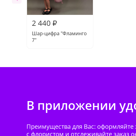
2 440
₽
Шар-цифра "Фламинго
7"
В приложении удо
Преимущества для Вас: оформляйте з
с флористом и отслеживайте заказ о