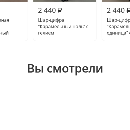
2 440
2 440
₽
рная
Шар-цифра
Шар-циф
"Карамельный ноль" с
"Карамел
нный
гелием
единица" 
Вы смотрели