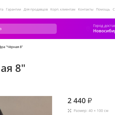
та
Гарантии
Для продавцов
Корп. клиентам
Контакты
Помощь
С
Город доста
Новосиби
ра "Чёрная 8"
ая 8"
2 440
₽
Размер:
40
×
100
см