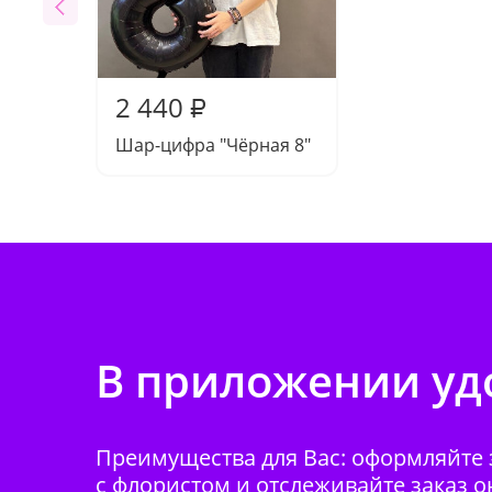
2 440
₽
Шар-цифра "Чёрная 8"
В приложении удо
Преимущества для Вас: оформляйте з
с флористом и отслеживайте заказ о