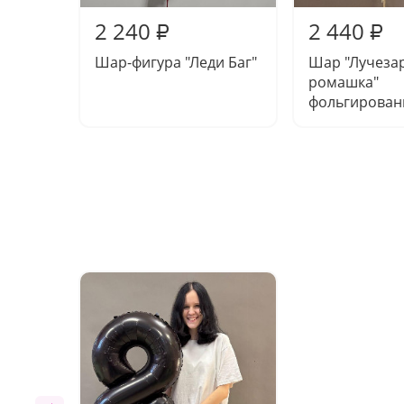
2 240
2 440
₽
₽
Шар-фигура "Леди Баг"
Шар "Лучеза
ромашка"
фольгирова