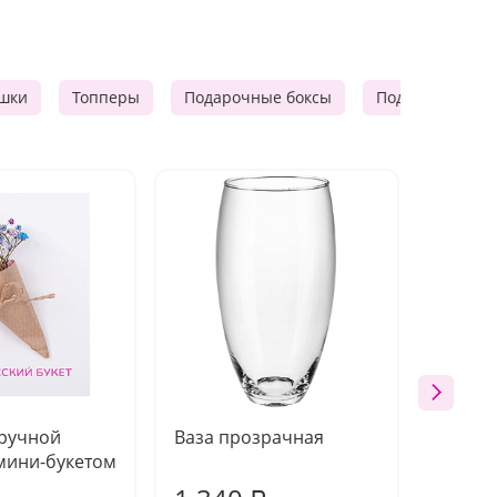
шки
Топперы
Подарочные боксы
Подарочные к
 ручной
Ваза прозрачная
Топпе
мини-букетом