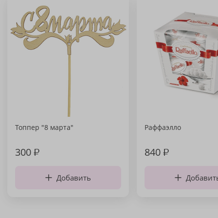
Топпер "8 марта"
Раффаэлло
300
₽
840
₽
Добавить
Добавит