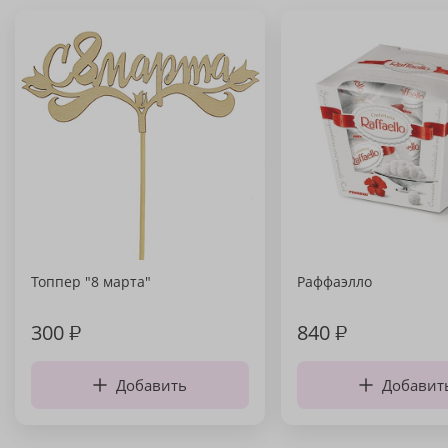
Топпер "8 марта"
Раффаэлло
300
₽
840
₽
Добавить
Добавит