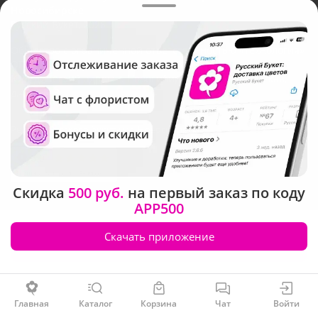
Новосибирске
Русский Букет, 2026
Общество с ограниченной ответственностью «Технология»
ОГРН: 1195476081745, ИНН: 5410081997
Юридический адрес: г. Новосибирск, ул. Ипподромская,
д.42, оф. 3
Рейтинг Русского букета в г. Новосибирск
Скидка
500 руб.
на первый заказ по коду
APP500
Скачать приложение
Заказать
Главная
Каталог
Корзина
Чат
Войти