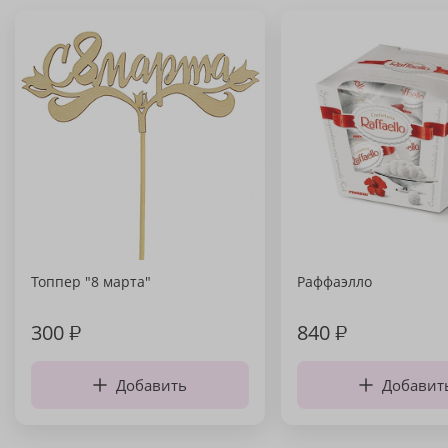
Топпер "8 марта"
Раффаэлло
300
₽
840
₽
Добавить
Добавит