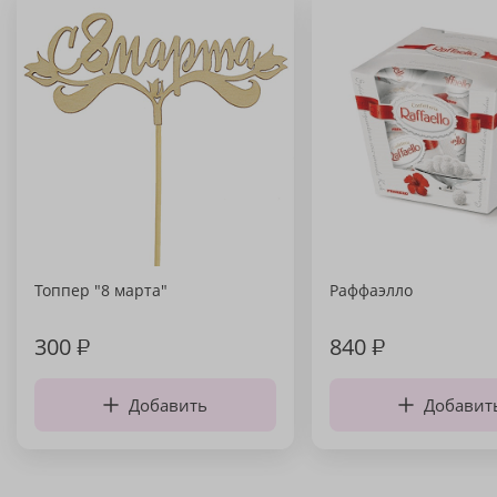
Топпер "8 марта"
Раффаэлло
300
₽
840
₽
Добавить
Добавит