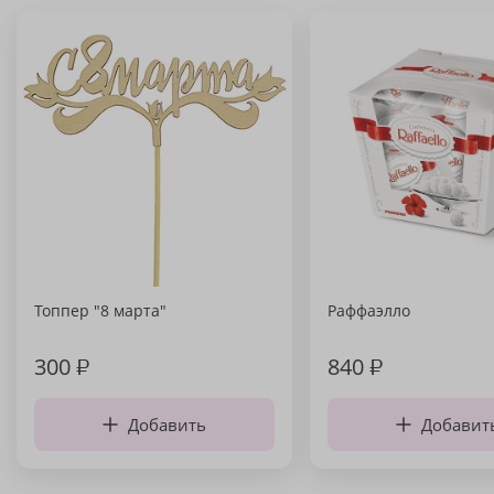
Топпер "8 марта"
Раффаэлло
300
₽
840
₽
Добавить
Добавит