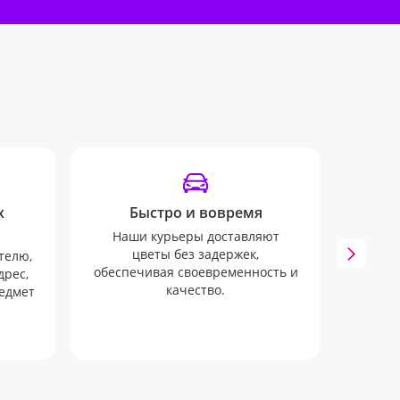
х
Быстро и вовремя
У
Наши курьеры доставляют
Мы бу
цветы без задержек,
всех 
телю,
обеспечивая своевременность и
через
дрес,
качество.
редмет