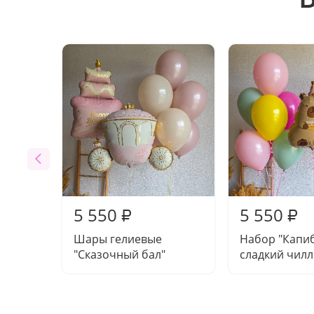
5 550
5 550
₽
₽
Шары гелиевые
Набор "Капи
"Сказочный бал"
сладкий чилл