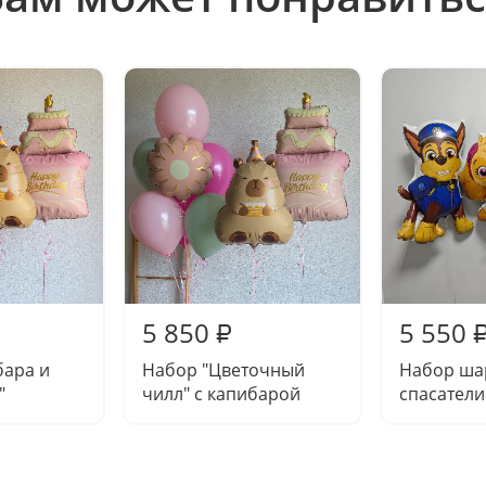
5 850
5 550
₽
бара и
Набор "Цветочный
Набор ша
"
чилл" с капибарой
спасатели