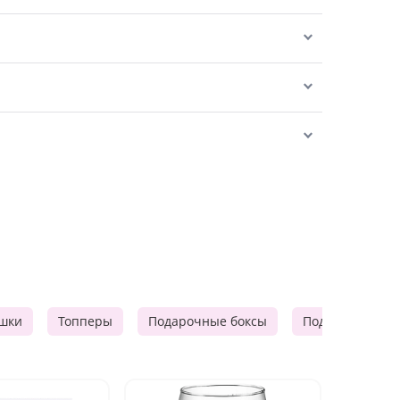
шки
Топперы
Подарочные боксы
Подарочные к