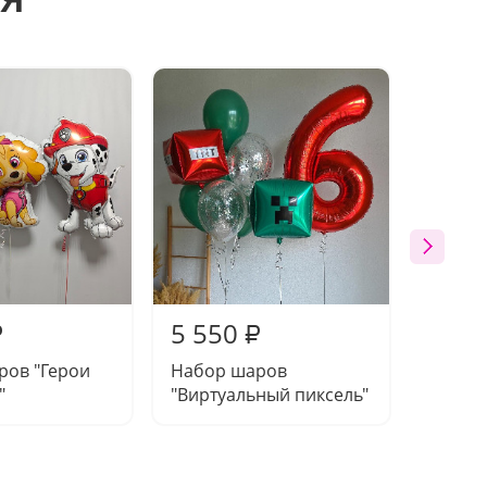
5 550
5 45
₽
₽
ров "Герои
Набор шаров
Набор 
"
"Виртуальный пиксель"
кремо