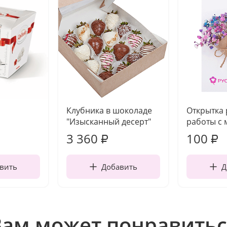
Клубника в шоколаде
Открытка
"Изысканный десерт"
работы с 
3 360
100
₽
₽
вить
Добавить
Д
Вам может понравитьс