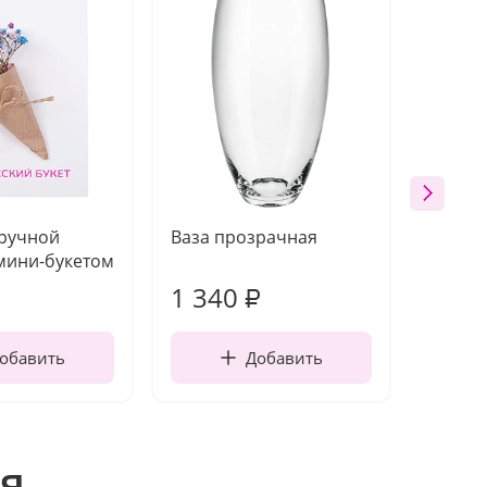
 ручной
Ваза прозрачная
Топпе
мини-букетом
1 340
170
₽
обавить
Добавить
я