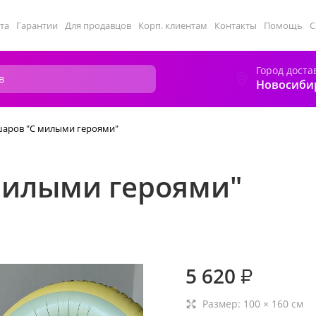
та
Гарантии
Для продавцов
Корп. клиентам
Контакты
Помощь
С
Город доста
Новосиби
аров "С милыми героями"
милыми героями"
5 620
₽
Размер:
100
×
160
см