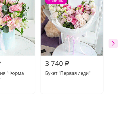
Новинка
Новин
3 740
2 87
₽
₽
ия "Форма
Букет "Первая леди"
Букет 
"