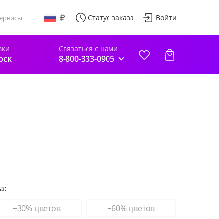
Статус заказа
Войти
ервисы
вки
Связаться с нами
рск
8-800-333-0905
а:
+30% цветов
+60% цветов