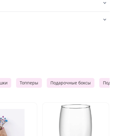
шки
Топперы
Подарочные боксы
Подарочные к