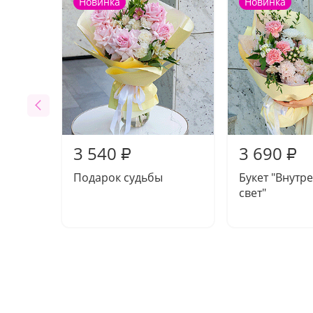
Новинка
Новинка
3 540
3 690
₽
₽
Подарок судьбы
Букет "Внутр
свет"