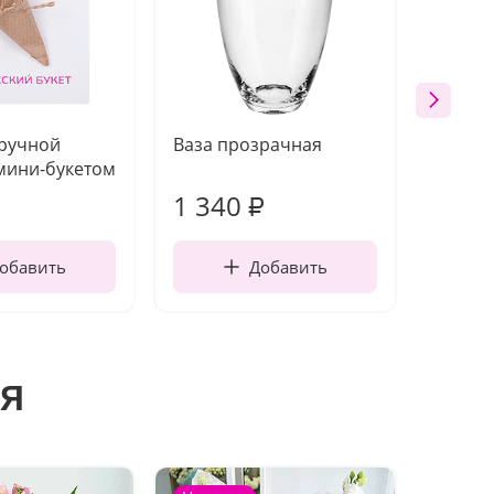
 ручной
Ваза прозрачная
Топпе
мини-букетом
1 340
170
₽
обавить
Добавить
я