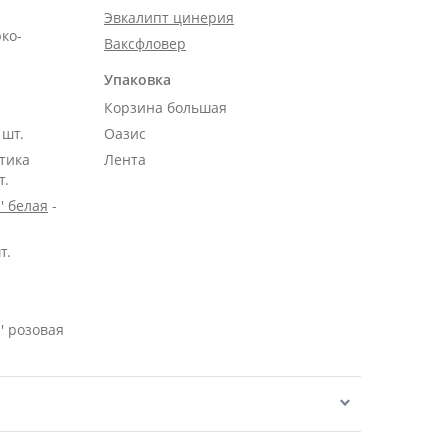
Эвкалипт цинерия
рко-
Ваксфловер
Упаковка
Корзина большая
 шт.
Оазис
тика
Лента
т.
' белая
-
т.
' розовая