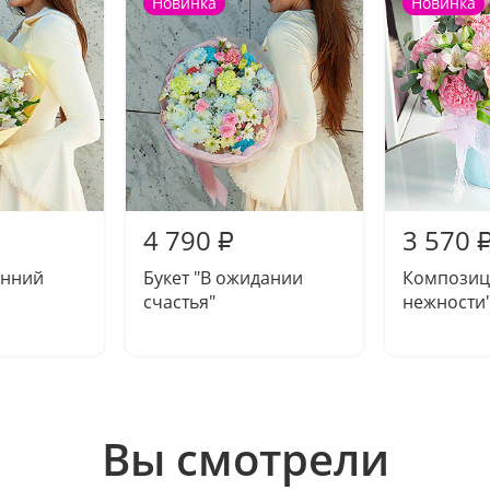
Новинка
Новинка
4 790
3 570
₽
енний
Букет "В ожидании
Композиц
счастья"
нежности
Вы смотрели