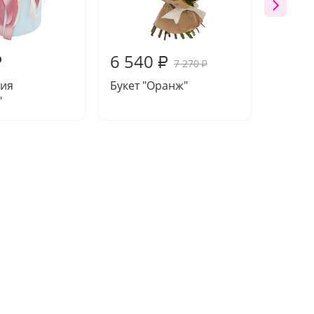
6 540
3 60
₽
₽
7 270
₽
ия
Букет "Оранж"
Букет 
"