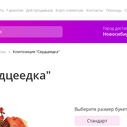
та
Гарантии
Для продавцов
Корп. клиентам
Контакты
Помощь
С
Город доста
Новосиби
озы
Композиция "Сердцеедка"
дцеедка"
Выберите размер букет
Стандарт