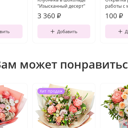
"Изысканный десерт"
работы с 
3 360
100
₽
₽
вить
Добавить
Д
Вам может понравитьс
Хит продаж