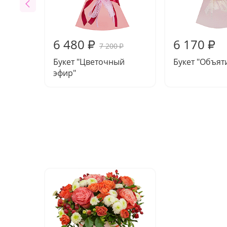
6 480
6 170
₽
₽
7 200
₽
Букет "Цветочный
Букет "Объят
эфир"