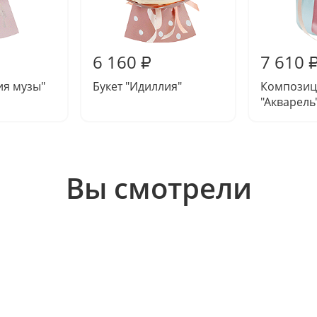
6 160
7 610
₽
ия музы"
Букет "Идиллия"
Композиц
"Акварель
Вы смотрели