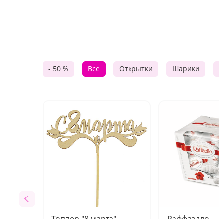
- 50 %
Все
Открытки
Шарики
Топпер "8 марта"
Раффаэлло