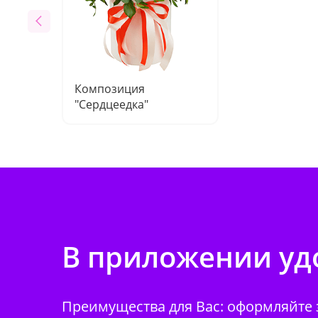
Композиция
"Сердцеедка"
В приложении удо
Преимущества для Вас: оформляйте з