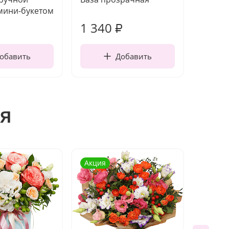
мини-букетом
1 340
170
₽
обавить
Добавить
я
Акция
Новин