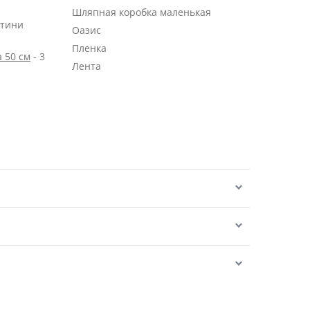
Шляпная коробка маленькая
нтини
Оазис
Пленка
 50 см
- 3
Лента