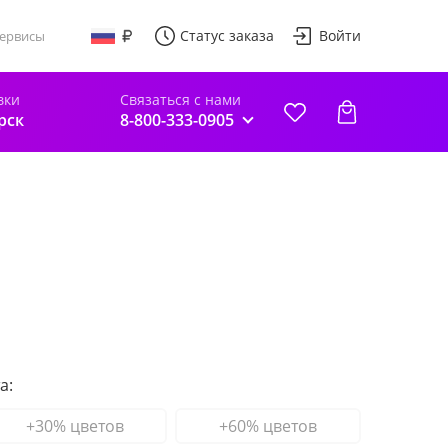
Статус заказа
Войти
ервисы
вки
Связаться с нами
рск
8-800-333-0905
а:
+30% цветов
+60% цветов