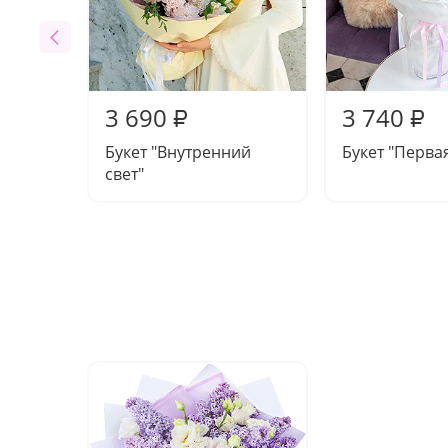
3 690
3 740
₽
₽
Букет "Внутренний
Букет "Перва
свет"