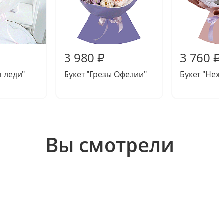
3 980
3 760
₽
я леди"
Букет "Грезы Офелии"
Букет "Не
Вы смотрели