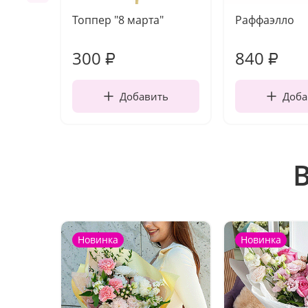
Топпер "8 марта"
Раффаэлло
300
840
₽
₽
Добавить
Доба
Новинка
Новинка