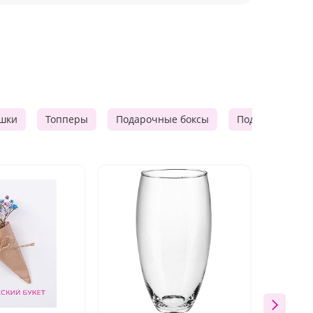
шки
Топперы
Подарочные боксы
Подарочные к