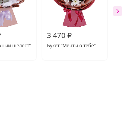
3 470
3 76
₽
₽
жный шелест"
Букет "Мечты о тебе"
Компо
"Крем