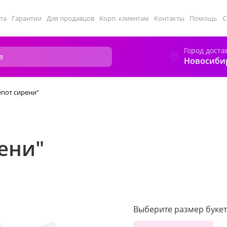
та
Гарантии
Для продавцов
Корп. клиентам
Контакты
Помощь
С
Город доста
Новосиби
епот сирени"
ени"
Выберите размер букет