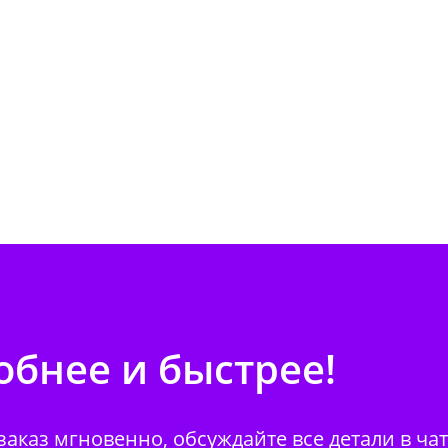
бнее и быстрее!
аказ мгновенно, обсуждайте все детали в ча