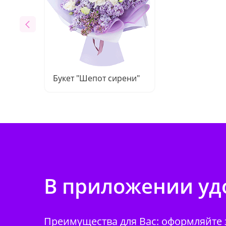
Букет "Шепот сирени"
В приложении удо
Преимущества для Вас: оформляйте з