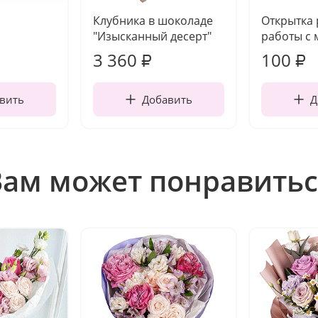
Клубника в шоколаде
Открытка
"Изысканный десерт"
работы с 
3 360
100
₽
₽
вить
Добавить
Д
Вам может понравитьс