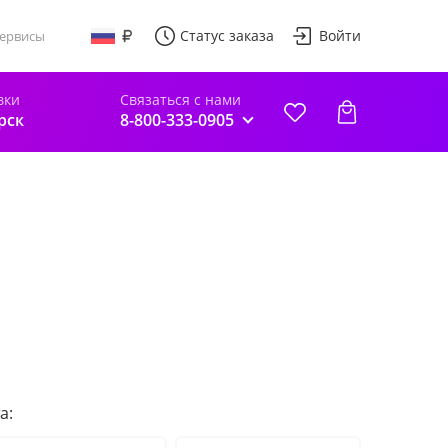
Статус заказа
Войти
ервисы
вки
Связаться с нами
рск
8-800-333-0905
а: