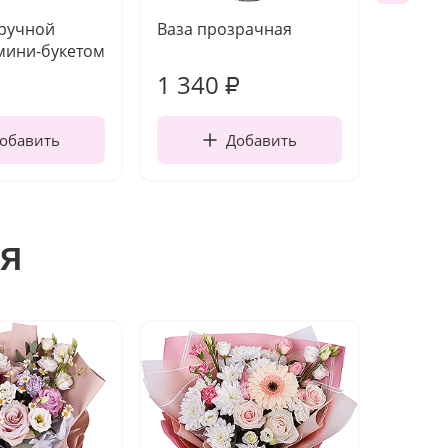
 ручной
Ваза прозрачная
Топпе
мини-букетом
1 340
170
₽
обавить
Добавить
я
Хит п