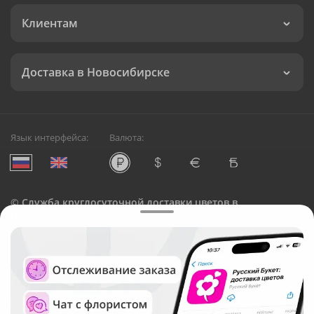
Клиентам
Доставка в Новосибирске
Язык интерфейса:
Валюта:
©
Служба круглосуточной доставки цветов в
Новосибирске
Русский Букет, 2026
Общество с ограниченной ответственностью «Технология»
ОГРН: 1195476081745, ИНН: 5410081997
Юридический адрес: г. Новосибирск, ул. Ипподромская,
д.42, оф. 3