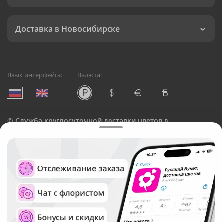
Доставка в Новосибирске
Язык интерфейса:
Валюта:
©
Служба круглосуточной доставки цветов в
Новосибирске
Русский Букет, 2026
Общество с ограниченной ответственностью «Технология»
ОГРН: 1195476081745, ИНН: 5410081997
Юридический адрес: г. Новосибирск, ул. Ипподромская,
д.42, оф. 3
Рейтинг Русского букета в г. Новосибирск