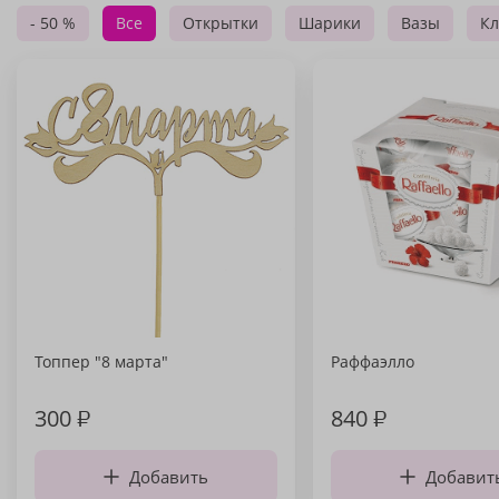
- 50 %
Все
Открытки
Шарики
Вазы
Кл
Топпер "8 марта"
Раффаэлло
300
₽
840
₽
Добавить
Добавит