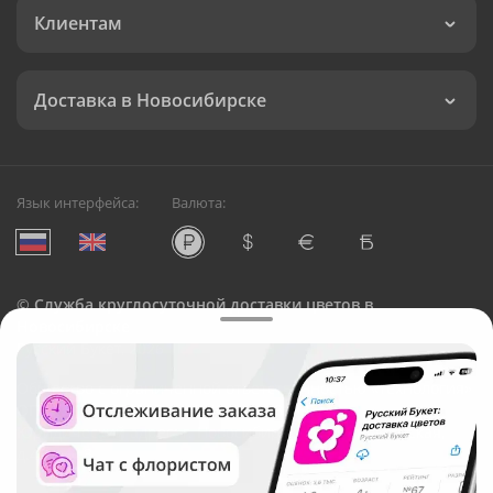
Клиентам
Доставка в Новосибирске
Язык интерфейса:
Валюта:
©
Служба круглосуточной доставки цветов в
Новосибирске
Русский Букет, 2026
Общество с ограниченной ответственностью «Технология»
ОГРН: 1195476081745, ИНН: 5410081997
Юридический адрес: г. Новосибирск, ул. Ипподромская,
д.42, оф. 3