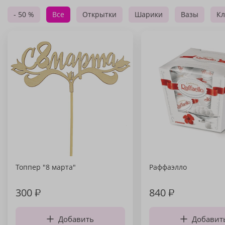
- 50 %
Все
Открытки
Шарики
Вазы
Кл
Топпер "8 марта"
Раффаэлло
300
₽
840
₽
Добавить
Добавит